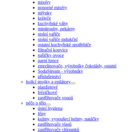
mixéry
ponorné mixéry
mlýnky
kráječe
kuchyňské váhy
minitrouby, pekárny
stolní vařiče
stolní vařiče indukční
ostatní kuchyňské spotřebiče
filtrační konvice
sušičky ovoce
parní hrnce
zmrzlinovače, výrobníky čokolády, ostatní
SodaStream - výrobníky
příslušenství
holící strojky a epilátory
planžetové
frézičkové
zastřihovače vousů
péče o tělo
ústní hygiena
fény
kulmy, vysoušecí helmy, natáčky
zastřihovače vlasů
zastřihovače chloupků