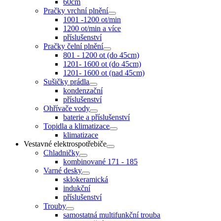
60cm
Pračky vrchní plnění
1001 -1200 ot/min
1200 ot/min a více
příslušenství
Pračky čelní plnění
801 - 1200 ot (do 45cm)
1201- 1600 ot (do 45cm)
1201- 1600 ot (nad 45cm)
Sušičky prádla
kondenzační
příslušenství
Ohřívače vody
baterie a příslušenství
Topidla a klimatizace
klimatizace
Vestavné elektrospotřebiče
Chladničky
kombinované 171 - 185
Varné desky
sklokeramická
indukční
příslušenství
Trouby
samostatná multifunkční trouba