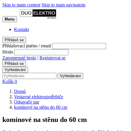
Skip to main content
Skip to main navigatoin
Menu
Kontakt
Přihlásit se
Přihlašovací jméno / email
Heslo
Zapomenuté heslo
|
Registrovat se
Přihlásit se
Vyhledávání
Vyhledávání
Košík
0
Domů
Vestavné elektrospotřebiče
Odsavače par
komínové na stěnu do 60 cm
komínové na stěnu do 60 cm