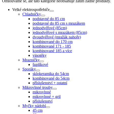
Omlouváme se, ale tato kategorie neobsahuje zatím žádné produkty.
Velké elektrospotřebiče
Chladničky
podstavné do 85 cm
podstavné do 85 cm s mrazákem
jednodvéřové (85cm)
jednodvéřové s mrazákem (85cm)
dvoudvéřové (mražák nahoře)
kombinované do 170 cm
kombinované 171 - 185
kombinované 185 a více
vinotéky
Mrazničky
šuplíkové
Sporáky
sklokeramika do 54cm
kombinované do 54cm
příslušenství + ostatní
Mikrovlnné trouby
mikrovlnné
mikrovlnné + gril
příslušenství
Myčky nádobí
45 cm