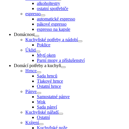
alkoholtestry
ostatní spotřebiče
espresso
automatické espresso
pákové espresso
espresso na kapsle
Domácnost
Kuchyňské potřeby a nádobí
Poklice
Úklid
Mytí oken
Parní mopy a příslušenství
Domácí potřeby a kuchyň
Hrnce
Sada hrnců
Tlakové hrnce
Ostatní hrnce
Pánve
Samostatné pánve
Wok
Sada pánví
Kuchyňské nářadí
Ostatní
Krájení
Kuchyňské nože