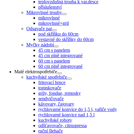
teplovzdušná trouba k var.desce
příslušenství
Mikrovlnné trouby
mikrovlnné
mikrovlnné+gril
Odsavače par
pod skříňku do 60cm
vestavné do skříňky do 60cm
Myčky nádobí
45 cm s panelem
45 cm plně integrované
60 cm s panelem
60 cm plně integrované
Malé elektrospotřebiče
kuchyňské spotřebiče
fritovací hrnce
topinkovače
grily, fondue, remosky
sendvičovače
kávovary, čajovary
rychlovarné konvice do 1,5 l, vařiče vody
rychlovarné konvice nad 1,5 l
kuchyňské roboty
odšťavovače, citruspressa
ruční šlehače