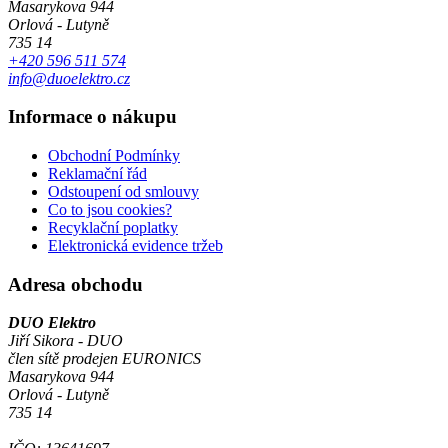
Masarykova 944
Orlová - Lutyně
735 14
+420 596 511 574
info@duoelektro.cz
Informace o nákupu
Obchodní Podmínky
Reklamační řád
Odstoupení od smlouvy
Co to jsou cookies?
Recyklační poplatky
Elektronická evidence tržeb
Adresa obchodu
DUO Elektro
Jiří Sikora - DUO
člen sítě prodejen EURONICS
Masarykova 944
Orlová - Lutyně
735 14