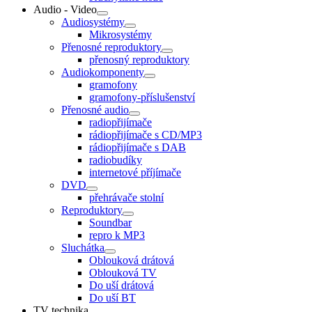
Audio - Video
Audiosystémy
Mikrosystémy
Přenosné reproduktory
přenosný reproduktory
Audiokomponenty
gramofony
gramofony-příslušenství
Přenosné audio
radiopřijímače
rádiopřijímače s CD/MP3
rádiopřijímače s DAB
radiobudíky
internetové příjímače
DVD
přehrávače stolní
Reproduktory
Soundbar
repro k MP3
Sluchátka
Oblouková drátová
Oblouková TV
Do uší drátová
Do uší BT
TV technika