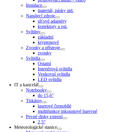
Instalace
materiál, pásky atd.
Napájecí zdroje
síťové adaptéry
konektory a ost.
Svítilny
základní
kryptonové
Zvonky a přístroje
zvonky
Svítidla
Ostatní
Interiérová svítidla
Venkovní svítidla
LED svítidla
IT a kancelář
Notebooky
do 15,6"
Tiskárny
laserové černobílé
multifunkce inkoustové barevné
Pevné disky externí
2,5“
Meteorologické stanice