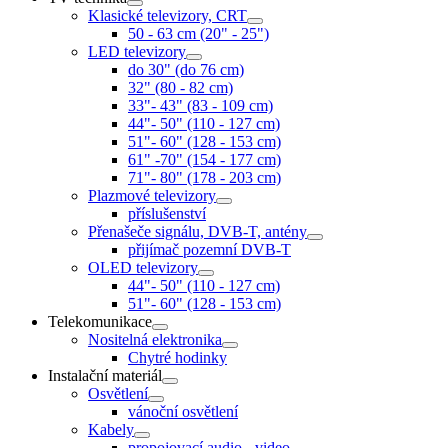
Klasické televizory, CRT
50 - 63 cm (20" - 25")
LED televizory
do 30" (do 76 cm)
32" (80 - 82 cm)
33"- 43" (83 - 109 cm)
44"- 50" (110 - 127 cm)
51"- 60" (128 - 153 cm)
61" -70" (154 - 177 cm)
71"- 80" (178 - 203 cm)
Plazmové televizory
příslušenství
Přenašeče signálu, DVB-T, antény
přijímač pozemní DVB-T
OLED televizory
44"- 50" (110 - 127 cm)
51"- 60" (128 - 153 cm)
Telekomunikace
Nositelná elektronika
Chytré hodinky
Instalační materiál
Osvětlení
vánoční osvětlení
Kabely
propojovací audio - video