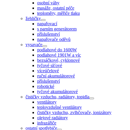
osobní váhy
masáže, ostatní péče
teploměry, měřiče tlaku
žehličky
napařovací
s parním generátorem
příslušenství
napařovače oděvů
vysavače
podlahové do 1600W
podlahové 1901W a víc
bezsáčkové, cyklonové
tyčové síťové
víceúčelové
ruční akumulátorové
příslušenství
robotické
tyčové akumulátorové
čističky vzduchu, radiátory, topidla
ventilátory
teplovzdušné ventilátory
čističky vzduchu, zvlhčovače, ionizátory
olejové radiátory
infrazářiče
ostatní spotřebiče