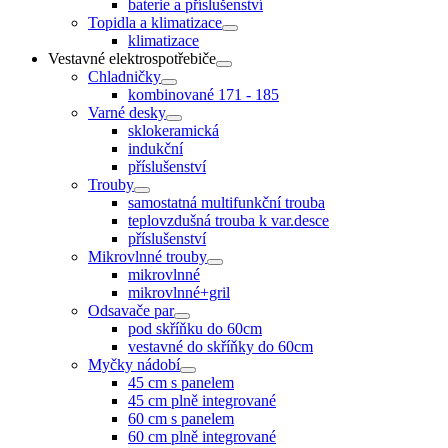
baterie a příslušenství
Topidla a klimatizace
klimatizace
Vestavné elektrospotřebiče
Chladničky
kombinované 171 - 185
Varné desky
sklokeramická
indukční
příslušenství
Trouby
samostatná multifunkční trouba
teplovzdušná trouba k var.desce
příslušenství
Mikrovlnné trouby
mikrovlnné
mikrovlnné+gril
Odsavače par
pod skříňku do 60cm
vestavné do skříňky do 60cm
Myčky nádobí
45 cm s panelem
45 cm plně integrované
60 cm s panelem
60 cm plně integrované