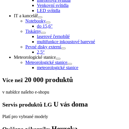
Interiérová svítidla
Venkovní svítidla
LED svítidla
IT a kancelář
Notebooky
do 15,6"
Tiskárny
laserové černobílé
multifunkce inkoustové barevné
Pevné disky externí
2,5“
Meteorologické stanice
Meteorologické stanice
meteorologické stanice
20 000 produktů
Více než
v nabídce našeho e-shopu
U vás doma
Servis produktů LG
Platí pro vybrané modely
Heureka
Ověřeno zákazníky