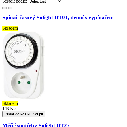
Seřadit podle:
Spínač časový Solight DT01, denní s vypínačem
Skladem
Skladem
149 Kč
Přidat do košíku
Koupit
Měřič spotřeby Solight DT27