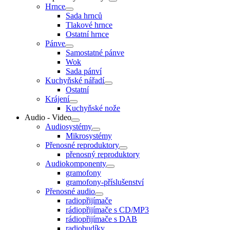
Hrnce
Sada hrnců
Tlakové hrnce
Ostatní hrnce
Pánve
Samostatné pánve
Wok
Sada pánví
Kuchyňské nářadí
Ostatní
Krájení
Kuchyňské nože
Audio - Video
Audiosystémy
Mikrosystémy
Přenosné reproduktory
přenosný reproduktory
Audiokomponenty
gramofony
gramofony-příslušenství
Přenosné audio
radiopřijímače
rádiopřijímače s CD/MP3
rádiopřijímače s DAB
radiobudíky