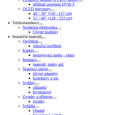
přijímač pozemní DVB-T
OLED televizory
44"- 50" (110 - 127 cm)
51"- 60" (128 - 153 cm)
Telekomunikace
Nositelná elektronika
Chytré hodinky
Instalační materiál
Osvětlení
vánoční osvětlení
Kabely
propojovací audio - video
Instalace
materiál, pásky atd.
Napájecí zdroje
síťové adaptéry
konektory a ost.
Svítilny
základní
kryptonové
Zvonky a přístroje
zvonky
Svítidla
Ostatní