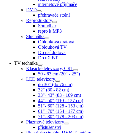
internetové příjímače
DVD
přehrávače stolní
Reproduktory
Soundbar
repro k MP3
Sluchátka
Oblouková drátová
Oblouková TV
Do uší drátová
Do uší BT
TV technika
Klasické televizory, CRT
50 - 63 cm (20" - 25")
LED televizory
do 30" (do 76 cm)
32" (80 - 82 cm)
33"- 43" (83 - 109 cm)
44"- 50" (110 - 127 cm)
51"- 60" (128 - 153 cm)
61" -70" (154 - 177 cm)
71"- 80" (178 - 203 cm)
Plazmové televizory
příslušenství
Přenašeče signálu, DVB-T, antény