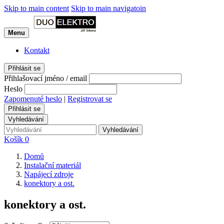
Skip to main content
Skip to main navigatoin
Menu
Kontakt
Přihlásit se
Přihlašovací jméno / email
Heslo
Zapomenuté heslo
|
Registrovat se
Přihlásit se
Vyhledávání
Vyhledávání
Košík
0
Domů
Instalační materiál
Napájecí zdroje
konektory a ost.
konektory a ost.