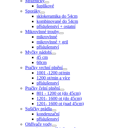
Mrazničky
šuplíkové
Sporáky
sklokeramika do 54cm
kombinované do 54cm
příslušenství + ostatní
Mikrovlnné trouby
mikrovlnné
mikrovlnné + gril
příslušenství
Myčky nádobí
45 cm
60cm
Pračky vrchní plnění
1001 -1200 ot/min
1200 ot/min a více
příslušenství
Pračky čelní plnění
801 - 1200 ot (do 45cm)
1201- 1600 ot (do 45cm)
1201- 1600 ot (nad 45cm)
Sušičky prádla
kondenzační
příslušenství
Ohřívače vody