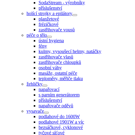
SodaStream - výrobníky
příslušenství
holící strojky a epilátory
planžetové
frézičkové
zastřihovače vousů
péče o tělo
ústní hygiena
fény
kulmy, vysoušecí helmy, natáčky
zastřihovače vlasů
zastřihovače chloupků
osobní váhy
masáže, ostatní péče
teploměry, měřiče tlaku
žehličky
napařovací
s parním generátorem
příslušenství
napařovače oděvů
vysavače
podlahové do 1600W
podlahové 1901W a víc
bezsáčkové, cyklonové
tyčové síťové