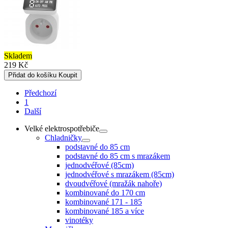
Skladem
219 Kč
Přidat do košíku
Koupit
Předchozí
1
Další
Velké elektrospotřebiče
Chladničky
podstavné do 85 cm
podstavné do 85 cm s mrazákem
jednodvéřové (85cm)
jednodvéřové s mrazákem (85cm)
dvoudvéřové (mražák nahoře)
kombinované do 170 cm
kombinované 171 - 185
kombinované 185 a více
vinotéky