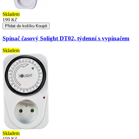
Skladem
199 Kč
Přidat do košíku
Koupit
Spínač časový Solight DT02, týdenní s vypínačem
Skladem
Skladem
159 Kč