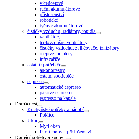
víceúčelové
ruční akumulátorové
příslušenství
robotické
tyčové akumulátorové
čističky vzduchu, radiátory, topidla
ventilátory
teplovzdušné ventilátory
čističky vzduchu, zvlhčovače, ionizátory
olejové radiátory
infrazářiče
ostatní spotřebiče
alkoholtestry
ostatní spotřebiče
espresso
automatické espresso
pákové espresso
espresso na kapsle
Domácnost
Kuchyňské potřeby a nádobí
Poklice
Úklid
Mytí oken
Parní mopy a příslušenství
Domácí potřeby a kuchyň