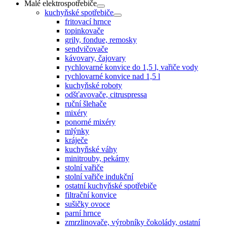
Malé elektrospotřebiče
kuchyňské spotřebiče
fritovací hrnce
topinkovače
grily, fondue, remosky
sendvičovače
kávovary, čajovary
rychlovarné konvice do 1,5 l, vařiče vody
rychlovarné konvice nad 1,5 l
kuchyňské roboty
odšťavovače, citruspressa
ruční šlehače
mixéry
ponorné mixéry
mlýnky
kráječe
kuchyňské váhy
minitrouby, pekárny
stolní vařiče
stolní vařiče indukční
ostatní kuchyňské spotřebiče
filtrační konvice
sušičky ovoce
parní hrnce
zmrzlinovače, výrobníky čokolády, ostatní