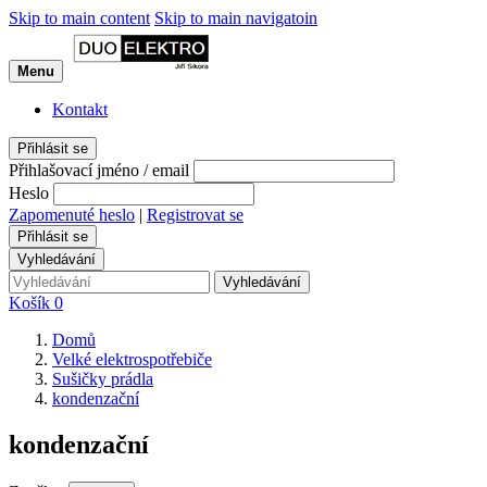
Skip to main content
Skip to main navigatoin
Menu
Kontakt
Přihlásit se
Přihlašovací jméno / email
Heslo
Zapomenuté heslo
|
Registrovat se
Přihlásit se
Vyhledávání
Vyhledávání
Košík
0
Domů
Velké elektrospotřebiče
Sušičky prádla
kondenzační
kondenzační