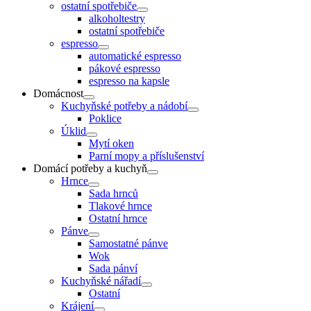
ostatní spotřebiče
alkoholtestry
ostatní spotřebiče
espresso
automatické espresso
pákové espresso
espresso na kapsle
Domácnost
Kuchyňské potřeby a nádobí
Poklice
Úklid
Mytí oken
Parní mopy a příslušenství
Domácí potřeby a kuchyň
Hrnce
Sada hrnců
Tlakové hrnce
Ostatní hrnce
Pánve
Samostatné pánve
Wok
Sada pánví
Kuchyňské nářadí
Ostatní
Krájení