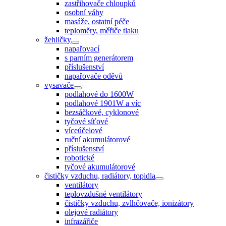
zastřihovače chloupků
osobní váhy
masáže, ostatní péče
teploměry, měřiče tlaku
žehličky
napařovací
s parním generátorem
příslušenství
napařovače oděvů
vysavače
podlahové do 1600W
podlahové 1901W a víc
bezsáčkové, cyklonové
tyčové síťové
víceúčelové
ruční akumulátorové
příslušenství
robotické
tyčové akumulátorové
čističky vzduchu, radiátory, topidla
ventilátory
teplovzdušné ventilátory
čističky vzduchu, zvlhčovače, ionizátory
olejové radiátory
infrazářiče