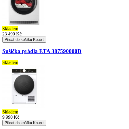
Skladem
23 490 Kč
Přidat do košíku
Koupit
Sušička prádla ETA 387590000D
Skladem
Skladem
9 990 Kč
Přidat do košíku
Koupit