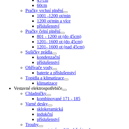
45 cm
60cm
Pračky vrchní plnění
1001 -1200 ot/min
1200 ot/min a více
příslušenství
Pračky čelní plnění
801 - 1200 ot (do 45cm)
1201- 1600 ot (do 45cm)
1201- 1600 ot (nad 45cm)
Sušičky prádla
kondenzační
příslušenství
Ohřívače vody
baterie a příslušenství
Topidla a klimatizace
klimatizace
Vestavné elektrospotřebiče
Chladničky
kombinované 171 - 185
Varné desky
sklokeramická
indukční
příslušenství
Trouby