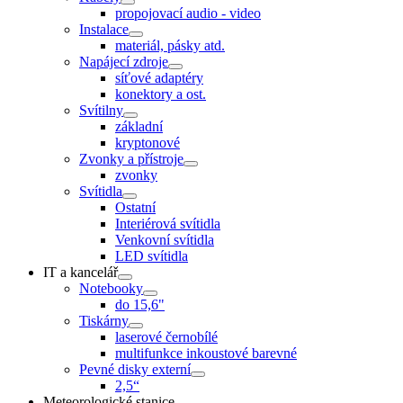
propojovací audio - video
Instalace
materiál, pásky atd.
Napájecí zdroje
síťové adaptéry
konektory a ost.
Svítilny
základní
kryptonové
Zvonky a přístroje
zvonky
Svítidla
Ostatní
Interiérová svítidla
Venkovní svítidla
LED svítidla
IT a kancelář
Notebooky
do 15,6"
Tiskárny
laserové černobílé
multifunkce inkoustové barevné
Pevné disky externí
2,5“
Meteorologické stanice