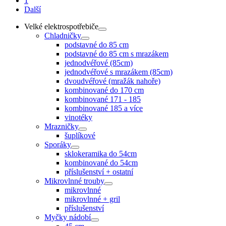
1
Další
Velké elektrospotřebiče
Chladničky
podstavné do 85 cm
podstavné do 85 cm s mrazákem
jednodvéřové (85cm)
jednodvéřové s mrazákem (85cm)
dvoudvéřové (mražák nahoře)
kombinované do 170 cm
kombinované 171 - 185
kombinované 185 a více
vinotéky
Mrazničky
šuplíkové
Sporáky
sklokeramika do 54cm
kombinované do 54cm
příslušenství + ostatní
Mikrovlnné trouby
mikrovlnné
mikrovlnné + gril
příslušenství
Myčky nádobí