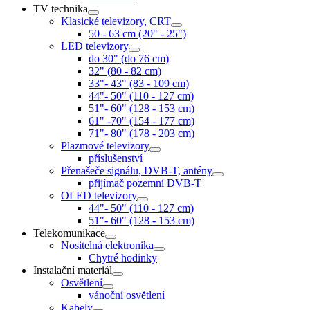
TV technika
Klasické televizory, CRT
50 - 63 cm (20" - 25")
LED televizory
do 30" (do 76 cm)
32" (80 - 82 cm)
33"- 43" (83 - 109 cm)
44"- 50" (110 - 127 cm)
51"- 60" (128 - 153 cm)
61" -70" (154 - 177 cm)
71"- 80" (178 - 203 cm)
Plazmové televizory
příslušenství
Přenašeče signálu, DVB-T, antény
přijímač pozemní DVB-T
OLED televizory
44"- 50" (110 - 127 cm)
51"- 60" (128 - 153 cm)
Telekomunikace
Nositelná elektronika
Chytré hodinky
Instalační materiál
Osvětlení
vánoční osvětlení
Kabely