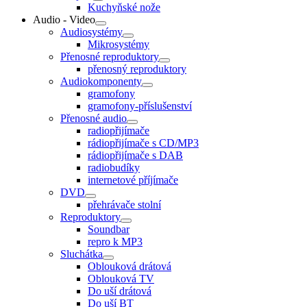
Kuchyňské nože
Audio - Video
Audiosystémy
Mikrosystémy
Přenosné reproduktory
přenosný reproduktory
Audiokomponenty
gramofony
gramofony-příslušenství
Přenosné audio
radiopřijímače
rádiopřijímače s CD/MP3
rádiopřijímače s DAB
radiobudíky
internetové příjímače
DVD
přehrávače stolní
Reproduktory
Soundbar
repro k MP3
Sluchátka
Oblouková drátová
Oblouková TV
Do uší drátová
Do uší BT