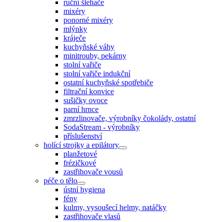
ruční šlehače
mixéry
ponorné mixéry
mlýnky
kráječe
kuchyňské váhy
minitrouby, pekárny
stolní vařiče
stolní vařiče indukční
ostatní kuchyňské spotřebiče
filtrační konvice
sušičky ovoce
parní hrnce
zmrzlinovače, výrobníky čokolády, ostatní
SodaStream - výrobníky
příslušenství
holící strojky a epilátory
planžetové
frézičkové
zastřihovače vousů
péče o tělo
ústní hygiena
fény
kulmy, vysoušecí helmy, natáčky
zastřihovače vlasů