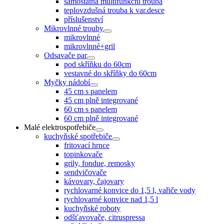
samostatná multifunkční trouba
teplovzdušná trouba k var.desce
příslušenství
Mikrovlnné trouby
mikrovlnné
mikrovlnné+gril
Odsavače par
pod skříňku do 60cm
vestavné do skříňky do 60cm
Myčky nádobí
45 cm s panelem
45 cm plně integrované
60 cm s panelem
60 cm plně integrované
Malé elektrospotřebiče
kuchyňské spotřebiče
fritovací hrnce
topinkovače
grily, fondue, remosky
sendvičovače
kávovary, čajovary
rychlovarné konvice do 1,5 l, vařiče vody
rychlovarné konvice nad 1,5 l
kuchyňské roboty
odšťavovače, citruspressa