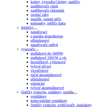
kulmy, vysoušecí helmy, natáčky
zastřihovače vlasů
zastřihovače chloupků
osobní váhy
masáže, ostatní péče
teploměry, měřiče tlaku
žehličky
napařovací
s parním generátorem
příslušenství
napařovače oděvů
vysavače
podlahové do 1600W
podlahové 1901W a víc
bezsáčkové, cyklonové
tyčové síťové
víceúčelové
ruční akumulátorové
příslušenství
robotické
tyčové akumulátorové
čističky vzduchu, radiátory, topidla
ventilátory
teplovzdušné ventilátory
čističky vzduchu, zvlhčovače, ionizátory