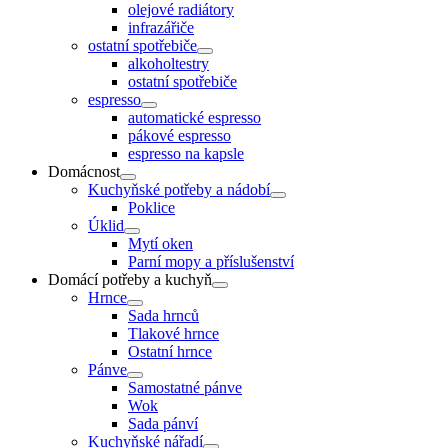
olejové radiátory
infrazářiče
ostatní spotřebiče
alkoholtestry
ostatní spotřebiče
espresso
automatické espresso
pákové espresso
espresso na kapsle
Domácnost
Kuchyňské potřeby a nádobí
Poklice
Úklid
Mytí oken
Parní mopy a příslušenství
Domácí potřeby a kuchyň
Hrnce
Sada hrnců
Tlakové hrnce
Ostatní hrnce
Pánve
Samostatné pánve
Wok
Sada pánví
Kuchyňské nářadí