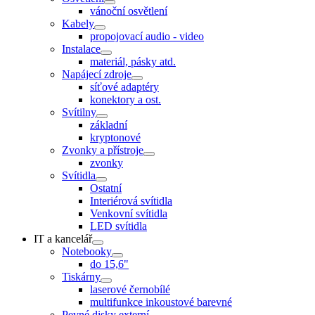
vánoční osvětlení
Kabely
propojovací audio - video
Instalace
materiál, pásky atd.
Napájecí zdroje
síťové adaptéry
konektory a ost.
Svítilny
základní
kryptonové
Zvonky a přístroje
zvonky
Svítidla
Ostatní
Interiérová svítidla
Venkovní svítidla
LED svítidla
IT a kancelář
Notebooky
do 15,6"
Tiskárny
laserové černobílé
multifunkce inkoustové barevné
Pevné disky externí