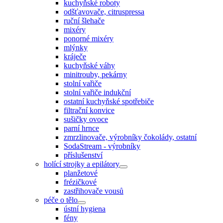
kuchyňské roboty
odšťavovače, citruspressa
ruční šlehače
mixéry
ponorné mixéry
mlýnky
kráječe
kuchyňské váhy
minitrouby, pekárny
stolní vařiče
stolní vařiče indukční
ostatní kuchyňské spotřebiče
filtrační konvice
sušičky ovoce
parní hrnce
zmrzlinovače, výrobníky čokolády, ostatní
SodaStream - výrobníky
příslušenství
holící strojky a epilátory
planžetové
frézičkové
zastřihovače vousů
péče o tělo
ústní hygiena
fény