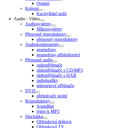
Ostatní
Krájení
Kuchyňské nože
Audio - Video
Audiosystémy
Mikrosystémy
Přenosné reproduktory
přenosný reproduktory
Audiokomponenty
gramofony
gramofony-příslušenství
Přenosné audio
radiopřijímače
rádiopřijímače s CD/MP3
rádiopřijímače s DAB
radiobudíky
internetové příjímače
DVD
přehrávače stolní
Reproduktory
Soundbar
repro k MP3
Sluchátka
Oblouková drátová
Oblouková TV