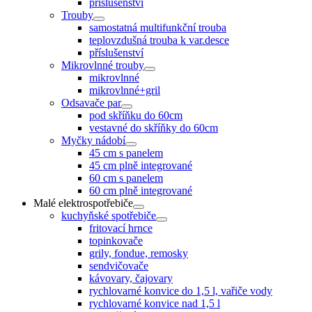
příslušenství
Trouby
samostatná multifunkční trouba
teplovzdušná trouba k var.desce
příslušenství
Mikrovlnné trouby
mikrovlnné
mikrovlnné+gril
Odsavače par
pod skříňku do 60cm
vestavné do skříňky do 60cm
Myčky nádobí
45 cm s panelem
45 cm plně integrované
60 cm s panelem
60 cm plně integrované
Malé elektrospotřebiče
kuchyňské spotřebiče
fritovací hrnce
topinkovače
grily, fondue, remosky
sendvičovače
kávovary, čajovary
rychlovarné konvice do 1,5 l, vařiče vody
rychlovarné konvice nad 1,5 l