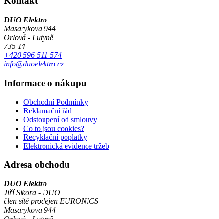
Kontakt
DUO Elektro
Masarykova 944
Orlová - Lutyně
735 14
+420 596 511 574
info@duoelektro.cz
Informace o nákupu
Obchodní Podmínky
Reklamační řád
Odstoupení od smlouvy
Co to jsou cookies?
Recyklační poplatky
Elektronická evidence tržeb
Adresa obchodu
DUO Elektro
Jiří Sikora - DUO
člen sítě prodejen EURONICS
Masarykova 944
Orlová - Lutyně