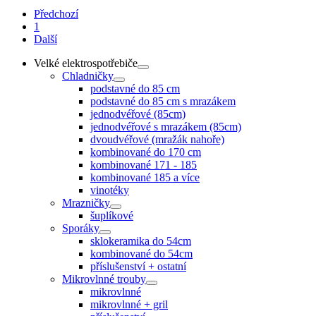
Předchozí
1
Další
Velké elektrospotřebiče
Chladničky
podstavné do 85 cm
podstavné do 85 cm s mrazákem
jednodvéřové (85cm)
jednodvéřové s mrazákem (85cm)
dvoudvéřové (mražák nahoře)
kombinované do 170 cm
kombinované 171 - 185
kombinované 185 a více
vinotéky
Mrazničky
šuplíkové
Sporáky
sklokeramika do 54cm
kombinované do 54cm
příslušenství + ostatní
Mikrovlnné trouby
mikrovlnné
mikrovlnné + gril