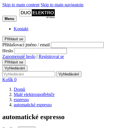
Skip to main content
Skip to main navigatoin
Menu
Kontakt
Přihlásit se
Přihlašovací jméno / email
Heslo
Zapomenuté heslo
|
Registrovat se
Přihlásit se
Vyhledávání
Vyhledávání
Košík
0
Domů
Malé elektrospotřebiče
espresso
automatické espresso
automatické espresso