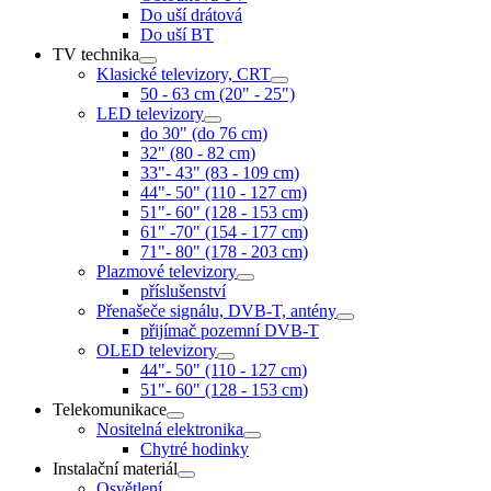
Do uší drátová
Do uší BT
TV technika
Klasické televizory, CRT
50 - 63 cm (20" - 25")
LED televizory
do 30" (do 76 cm)
32" (80 - 82 cm)
33"- 43" (83 - 109 cm)
44"- 50" (110 - 127 cm)
51"- 60" (128 - 153 cm)
61" -70" (154 - 177 cm)
71"- 80" (178 - 203 cm)
Plazmové televizory
příslušenství
Přenašeče signálu, DVB-T, antény
přijímač pozemní DVB-T
OLED televizory
44"- 50" (110 - 127 cm)
51"- 60" (128 - 153 cm)
Telekomunikace
Nositelná elektronika
Chytré hodinky
Instalační materiál
Osvětlení