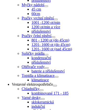
příslušenství
Myčky nádobí
45 cm
60cm
Pračky vrchní plnění
1001 -1200 ot/min
1200 ot/min a více
příslušenství
Pračky čelní plnění
801 - 1200 ot (do 45cm)
1201- 1600 ot (do 45cm)
1201- 1600 ot (nad 45cm)
Sušičky prádla
kondenzační
příslušenství
Ohřívače vody
baterie a příslušenství
Topidla a klimatizace
klimatizace
Vestavné elektrospotřebiče
Chladničky
kombinované 171 - 185
Varné desky
sklokeramická
indukční