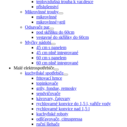
teplovzdušná trouba k var.desce
příslušenství
Mikrovlnné trouby
mikrovlnné
mikrovlnné+gril
Odsavače par
pod skříňku do 60cm
vestavné do skříňky do 60cm
Myčky nádobí
45 cm s panelem
45 cm plně integrované
60 cm s panelem
60 cm plně integrované
Malé elektrospotřebiče
kuchyňské spotřebiče
fritovací hrnce
topinkovače
grily, fondue, remosky
sendvičovače
kávovary, čajovary
rychlovarné konvice do 1,5 l, vařiče vody
rychlovarné konvice nad 1,5 l
kuchyňské roboty
odšťavovače, citruspressa
ruční šlehače