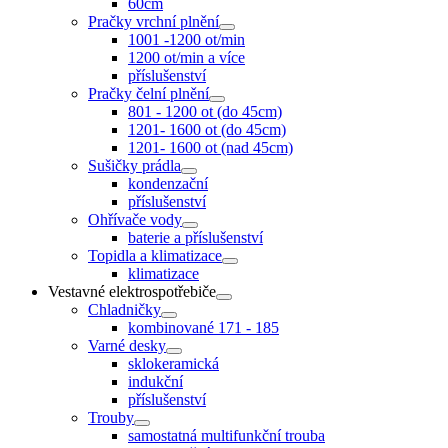
60cm
Pračky vrchní plnění
1001 -1200 ot/min
1200 ot/min a více
příslušenství
Pračky čelní plnění
801 - 1200 ot (do 45cm)
1201- 1600 ot (do 45cm)
1201- 1600 ot (nad 45cm)
Sušičky prádla
kondenzační
příslušenství
Ohřívače vody
baterie a příslušenství
Topidla a klimatizace
klimatizace
Vestavné elektrospotřebiče
Chladničky
kombinované 171 - 185
Varné desky
sklokeramická
indukční
příslušenství
Trouby
samostatná multifunkční trouba