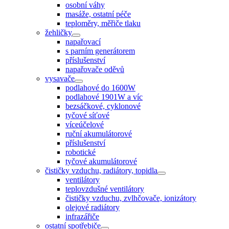
osobní váhy
masáže, ostatní péče
teploměry, měřiče tlaku
žehličky
napařovací
s parním generátorem
příslušenství
napařovače oděvů
vysavače
podlahové do 1600W
podlahové 1901W a víc
bezsáčkové, cyklonové
tyčové síťové
víceúčelové
ruční akumulátorové
příslušenství
robotické
tyčové akumulátorové
čističky vzduchu, radiátory, topidla
ventilátory
teplovzdušné ventilátory
čističky vzduchu, zvlhčovače, ionizátory
olejové radiátory
infrazářiče
ostatní spotřebiče