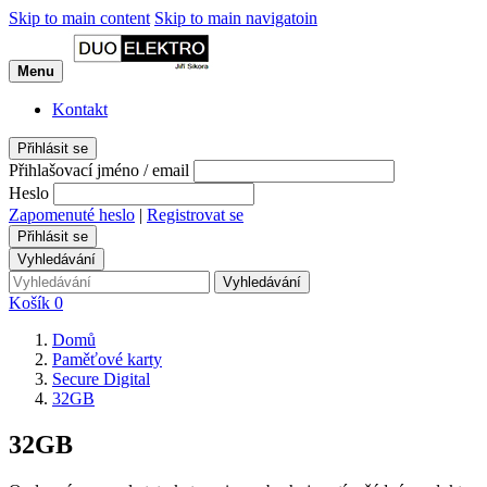
Skip to main content
Skip to main navigatoin
Menu
Kontakt
Přihlásit se
Přihlašovací jméno / email
Heslo
Zapomenuté heslo
|
Registrovat se
Přihlásit se
Vyhledávání
Vyhledávání
Košík
0
Domů
Paměťové karty
Secure Digital
32GB
32GB