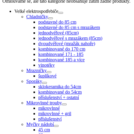
Omlouváme se, ale tato kategorie neobsahuje zatím žádné produkty.
Velké elektrospotřebiče
Chladničky
podstavné do 85 cm
podstavné do 85 cm s mrazákem
jednodvéřové (85cm)
jednodvéřové s mrazákem (85cm)
dvoudvéřové (mražák nahoře)
kombinované do 170 cm
kombinované 171 - 185
kombinované 185 a více
vinotéky
Mrazničky
šuplíkové
Sporáky
sklokeramika do 54cm
kombinované do 54cm
příslušenství + ostatní
Mikrovlnné trouby
mikrovlnné
mikrovlnné + gril
příslušenství
Myčky nádobí
45 cm