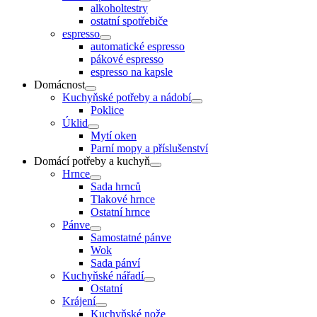
alkoholtestry
ostatní spotřebiče
espresso
automatické espresso
pákové espresso
espresso na kapsle
Domácnost
Kuchyňské potřeby a nádobí
Poklice
Úklid
Mytí oken
Parní mopy a příslušenství
Domácí potřeby a kuchyň
Hrnce
Sada hrnců
Tlakové hrnce
Ostatní hrnce
Pánve
Samostatné pánve
Wok
Sada pánví
Kuchyňské nářadí
Ostatní
Krájení
Kuchyňské nože