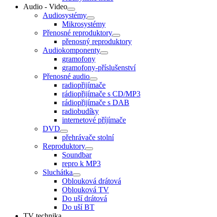
Audio - Video
Audiosystémy
Mikrosystémy
Přenosné reproduktory
přenosný reproduktory
Audiokomponenty
gramofony
gramofony-příslušenství
Přenosné audio
radiopřijímače
rádiopřijímače s CD/MP3
rádiopřijímače s DAB
radiobudíky
internetové příjímače
DVD
přehrávače stolní
Reproduktory
Soundbar
repro k MP3
Sluchátka
Oblouková drátová
Oblouková TV
Do uší drátová
Do uší BT
TV technika