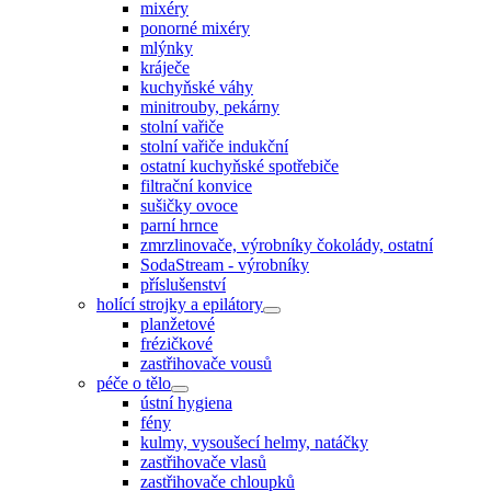
mixéry
ponorné mixéry
mlýnky
kráječe
kuchyňské váhy
minitrouby, pekárny
stolní vařiče
stolní vařiče indukční
ostatní kuchyňské spotřebiče
filtrační konvice
sušičky ovoce
parní hrnce
zmrzlinovače, výrobníky čokolády, ostatní
SodaStream - výrobníky
příslušenství
holící strojky a epilátory
planžetové
frézičkové
zastřihovače vousů
péče o tělo
ústní hygiena
fény
kulmy, vysoušecí helmy, natáčky
zastřihovače vlasů
zastřihovače chloupků