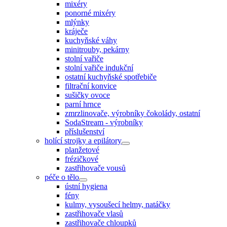
mixéry
ponorné mixéry
mlýnky
kráječe
kuchyňské váhy
minitrouby, pekárny
stolní vařiče
stolní vařiče indukční
ostatní kuchyňské spotřebiče
filtrační konvice
sušičky ovoce
parní hrnce
zmrzlinovače, výrobníky čokolády, ostatní
SodaStream - výrobníky
příslušenství
holící strojky a epilátory
planžetové
frézičkové
zastřihovače vousů
péče o tělo
ústní hygiena
fény
kulmy, vysoušecí helmy, natáčky
zastřihovače vlasů
zastřihovače chloupků