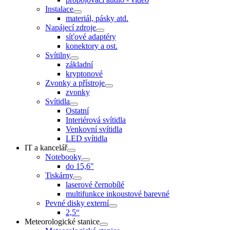
Instalace
materiál, pásky atd.
Napájecí zdroje
síťové adaptéry
konektory a ost.
Svítilny
základní
kryptonové
Zvonky a přístroje
zvonky
Svítidla
Ostatní
Interiérová svítidla
Venkovní svítidla
LED svítidla
IT a kancelář
Notebooky
do 15,6"
Tiskárny
laserové černobílé
multifunkce inkoustové barevné
Pevné disky externí
2,5“
Meteorologické stanice