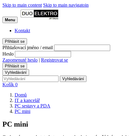
Skip to main content
Skip to main navigatoin
Menu
Kontakt
Přihlásit se
Přihlašovací jméno / email
Heslo
Zapomenuté heslo
|
Registrovat se
Přihlásit se
Vyhledávání
Vyhledávání
Košík
0
Domů
IT a kancelář
PC sestavy a PDA
PC mini
PC mini