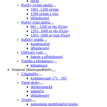
60cm
Pračky vrchní plnění
1001 -1200 ot/min
1200 ot/min a více
příslušenství
Pračky čelní plnění
801 - 1200 ot (do 45cm)
1201- 1600 ot (do 45cm)
1201- 1600 ot (nad 45cm)
Sušičky prádla
kondenzační
příslušenství
Ohřívače vody
baterie a příslušenství
Topidla a klimatizace
klimatizace
Vestavné elektrospotřebiče
Chladničky
kombinované 171 - 185
Varné desky
sklokeramická
indukční
příslušenství
Trouby
samostatná multifunkční trouba