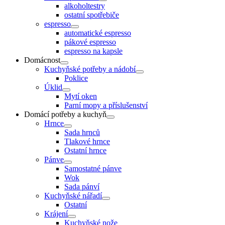
alkoholtestry
ostatní spotřebiče
espresso
automatické espresso
pákové espresso
espresso na kapsle
Domácnost
Kuchyňské potřeby a nádobí
Poklice
Úklid
Mytí oken
Parní mopy a příslušenství
Domácí potřeby a kuchyň
Hrnce
Sada hrnců
Tlakové hrnce
Ostatní hrnce
Pánve
Samostatné pánve
Wok
Sada pánví
Kuchyňské nářadí
Ostatní
Krájení
Kuchyňské nože