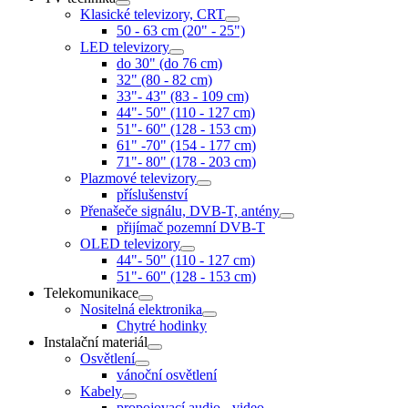
Klasické televizory, CRT
50 - 63 cm (20" - 25")
LED televizory
do 30" (do 76 cm)
32" (80 - 82 cm)
33"- 43" (83 - 109 cm)
44"- 50" (110 - 127 cm)
51"- 60" (128 - 153 cm)
61" -70" (154 - 177 cm)
71"- 80" (178 - 203 cm)
Plazmové televizory
příslušenství
Přenašeče signálu, DVB-T, antény
přijímač pozemní DVB-T
OLED televizory
44"- 50" (110 - 127 cm)
51"- 60" (128 - 153 cm)
Telekomunikace
Nositelná elektronika
Chytré hodinky
Instalační materiál
Osvětlení
vánoční osvětlení
Kabely
propojovací audio - video