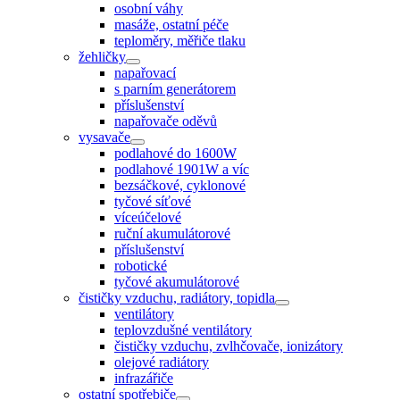
osobní váhy
masáže, ostatní péče
teploměry, měřiče tlaku
žehličky
napařovací
s parním generátorem
příslušenství
napařovače oděvů
vysavače
podlahové do 1600W
podlahové 1901W a víc
bezsáčkové, cyklonové
tyčové síťové
víceúčelové
ruční akumulátorové
příslušenství
robotické
tyčové akumulátorové
čističky vzduchu, radiátory, topidla
ventilátory
teplovzdušné ventilátory
čističky vzduchu, zvlhčovače, ionizátory
olejové radiátory
infrazářiče
ostatní spotřebiče