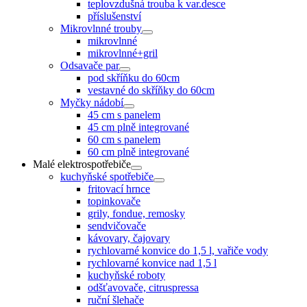
teplovzdušná trouba k var.desce
příslušenství
Mikrovlnné trouby
mikrovlnné
mikrovlnné+gril
Odsavače par
pod skříňku do 60cm
vestavné do skříňky do 60cm
Myčky nádobí
45 cm s panelem
45 cm plně integrované
60 cm s panelem
60 cm plně integrované
Malé elektrospotřebiče
kuchyňské spotřebiče
fritovací hrnce
topinkovače
grily, fondue, remosky
sendvičovače
kávovary, čajovary
rychlovarné konvice do 1,5 l, vařiče vody
rychlovarné konvice nad 1,5 l
kuchyňské roboty
odšťavovače, citruspressa
ruční šlehače