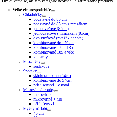
Omlouváme se, ale tato kategorie neobsahuje zatím žádné produkty.
Velké elektrospotřebiče
Chladničky
podstavné do 85 cm
podstavné do 85 cm s mrazákem
jednodvéřové (85cm)
jednodvéřové s mrazákem (85cm)
dvoudvéřové (mražák nahoře)
kombinované do 170 cm
kombinované 171 - 185
kombinované 185 a více
vinotéky
Mrazničky
šuplíkové
Sporáky
sklokeramika do 54cm
kombinované do 54cm
příslušenství + ostatní
Mikrovlnné trouby
mikrovlnné
mikrovlnné + gril
příslušenství
Myčky nádobí
45 cm