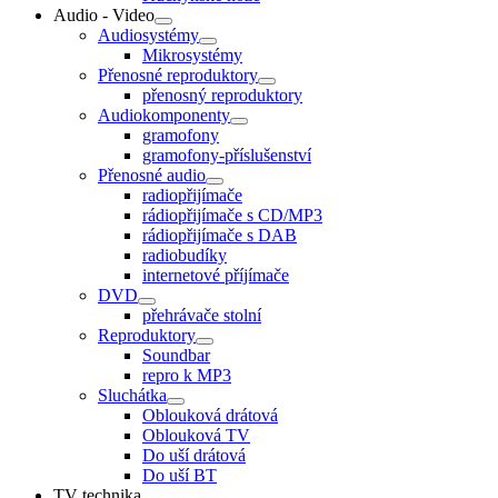
Audio - Video
Audiosystémy
Mikrosystémy
Přenosné reproduktory
přenosný reproduktory
Audiokomponenty
gramofony
gramofony-příslušenství
Přenosné audio
radiopřijímače
rádiopřijímače s CD/MP3
rádiopřijímače s DAB
radiobudíky
internetové příjímače
DVD
přehrávače stolní
Reproduktory
Soundbar
repro k MP3
Sluchátka
Oblouková drátová
Oblouková TV
Do uší drátová
Do uší BT
TV technika