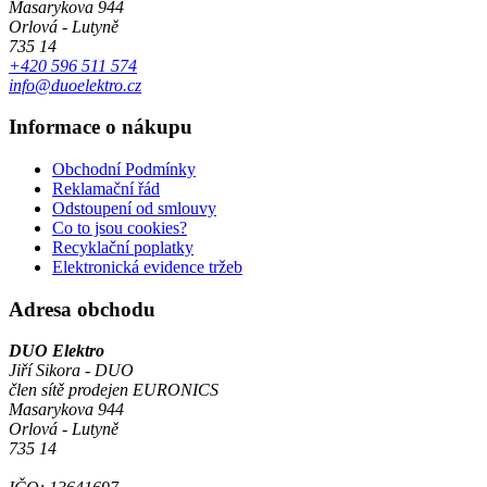
Masarykova 944
Orlová - Lutyně
735 14
+420 596 511 574
info@duoelektro.cz
Informace o nákupu
Obchodní Podmínky
Reklamační řád
Odstoupení od smlouvy
Co to jsou cookies?
Recyklační poplatky
Elektronická evidence tržeb
Adresa obchodu
DUO Elektro
Jiří Sikora - DUO
člen sítě prodejen EURONICS
Masarykova 944
Orlová - Lutyně
735 14