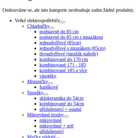
Omlouváme se, ale tato kategorie neobsahuje zatím žádné produkty.
Velké elektrospotřebiče
Chladničky
podstavné do 85 cm
podstavné do 85 cm s mrazákem
jednodvéřové (85cm)
jednodvéřové s mrazákem (85cm)
dvoudvéřové (mražák nahoře)
kombinované do 170 cm
kombinované 171 - 185
kombinované 185 a více
vinotéky
Mrazničky
šuplíkové
Sporáky
sklokeramika do 54cm
kombinované do 54cm
příslušenství + ostatní
Mikrovlnné trouby
mikrovlnné
mikrovlnné + gril
příslušenství
Myčky nádobí