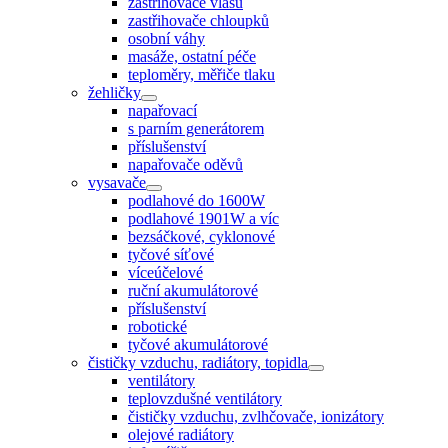
zastřihovače vlasů
zastřihovače chloupků
osobní váhy
masáže, ostatní péče
teploměry, měřiče tlaku
žehličky
napařovací
s parním generátorem
příslušenství
napařovače oděvů
vysavače
podlahové do 1600W
podlahové 1901W a víc
bezsáčkové, cyklonové
tyčové síťové
víceúčelové
ruční akumulátorové
příslušenství
robotické
tyčové akumulátorové
čističky vzduchu, radiátory, topidla
ventilátory
teplovzdušné ventilátory
čističky vzduchu, zvlhčovače, ionizátory
olejové radiátory