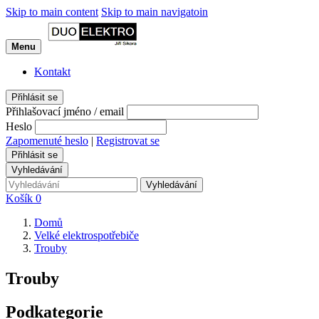
Skip to main content
Skip to main navigatoin
Menu
Kontakt
Přihlásit se
Přihlašovací jméno / email
Heslo
Zapomenuté heslo
|
Registrovat se
Přihlásit se
Vyhledávání
Vyhledávání
Košík
0
Domů
Velké elektrospotřebiče
Trouby
Trouby
Podkategorie