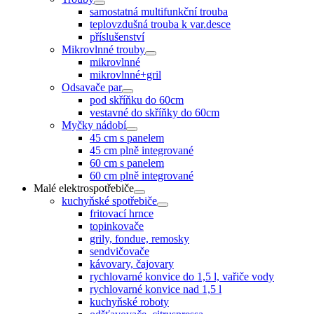
samostatná multifunkční trouba
teplovzdušná trouba k var.desce
příslušenství
Mikrovlnné trouby
mikrovlnné
mikrovlnné+gril
Odsavače par
pod skříňku do 60cm
vestavné do skříňky do 60cm
Myčky nádobí
45 cm s panelem
45 cm plně integrované
60 cm s panelem
60 cm plně integrované
Malé elektrospotřebiče
kuchyňské spotřebiče
fritovací hrnce
topinkovače
grily, fondue, remosky
sendvičovače
kávovary, čajovary
rychlovarné konvice do 1,5 l, vařiče vody
rychlovarné konvice nad 1,5 l
kuchyňské roboty