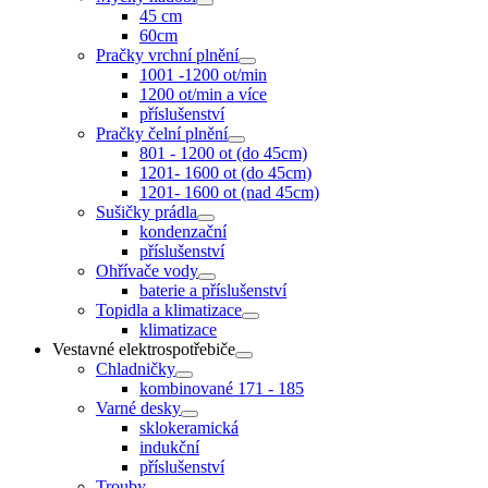
45 cm
60cm
Pračky vrchní plnění
1001 -1200 ot/min
1200 ot/min a více
příslušenství
Pračky čelní plnění
801 - 1200 ot (do 45cm)
1201- 1600 ot (do 45cm)
1201- 1600 ot (nad 45cm)
Sušičky prádla
kondenzační
příslušenství
Ohřívače vody
baterie a příslušenství
Topidla a klimatizace
klimatizace
Vestavné elektrospotřebiče
Chladničky
kombinované 171 - 185
Varné desky
sklokeramická
indukční
příslušenství
Trouby