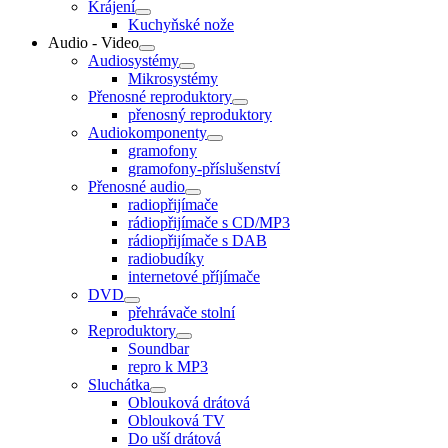
Krájení
Kuchyňské nože
Audio - Video
Audiosystémy
Mikrosystémy
Přenosné reproduktory
přenosný reproduktory
Audiokomponenty
gramofony
gramofony-příslušenství
Přenosné audio
radiopřijímače
rádiopřijímače s CD/MP3
rádiopřijímače s DAB
radiobudíky
internetové příjímače
DVD
přehrávače stolní
Reproduktory
Soundbar
repro k MP3
Sluchátka
Oblouková drátová
Oblouková TV
Do uší drátová