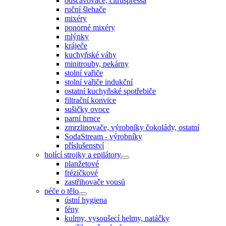
odšťavovače, citruspressa
ruční šlehače
mixéry
ponorné mixéry
mlýnky
kráječe
kuchyňské váhy
minitrouby, pekárny
stolní vařiče
stolní vařiče indukční
ostatní kuchyňské spotřebiče
filtrační konvice
sušičky ovoce
parní hrnce
zmrzlinovače, výrobníky čokolády, ostatní
SodaStream - výrobníky
příslušenství
holící strojky a epilátory
planžetové
frézičkové
zastřihovače vousů
péče o tělo
ústní hygiena
fény
kulmy, vysoušecí helmy, natáčky