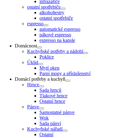
infrazářiče
ostatní spotřebiče
alkoholtestry
ostatní spotřebiče
espresso
automatické espresso
pákové espresso
espresso na kapsle
Domácnost
Kuchyňské potřeby a nádobí
Poklice
Úklid
Mytí oken
Parní mopy a příslušenství
Domácí potřeby a kuchyň
Hrnce
Sada hrnců
Tlakové hrnce
Ostatní hrnce
Pánve
Samostatné pánve
Wok
Sada pánví
Kuchyňské nářadí
Ostatní