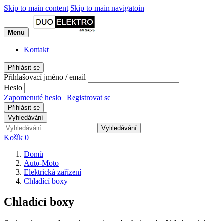
Skip to main content
Skip to main navigatoin
Menu
Kontakt
Přihlásit se
Přihlašovací jméno / email
Heslo
Zapomenuté heslo
|
Registrovat se
Přihlásit se
Vyhledávání
Vyhledávání
Košík
0
Domů
Auto-Moto
Elektrická zařízení
Chladící boxy
Chladící boxy