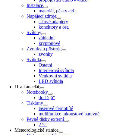
Instalace
materiál, pásky atd.
Napájecí zdroje
síťové adaptéry
konektory a ost.
Svítilny
základní
kryptonové
Zvonky a přístroje
zvonky
Svítidla
Ostatní
Interiérová svítidla
Venkovní svítidla
LED svítidla
IT a kancelář
Notebooky
do 15,6"
Tiskárny
laserové černobílé
multifunkce inkoustové barevné
Pevné disky externí
2,5“
Meteorologické stanice