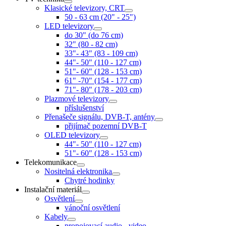
Klasické televizory, CRT
50 - 63 cm (20" - 25")
LED televizory
do 30" (do 76 cm)
32" (80 - 82 cm)
33"- 43" (83 - 109 cm)
44"- 50" (110 - 127 cm)
51"- 60" (128 - 153 cm)
61" -70" (154 - 177 cm)
71"- 80" (178 - 203 cm)
Plazmové televizory
příslušenství
Přenašeče signálu, DVB-T, antény
přijímač pozemní DVB-T
OLED televizory
44"- 50" (110 - 127 cm)
51"- 60" (128 - 153 cm)
Telekomunikace
Nositelná elektronika
Chytré hodinky
Instalační materiál
Osvětlení
vánoční osvětlení
Kabely
propojovací audio - video