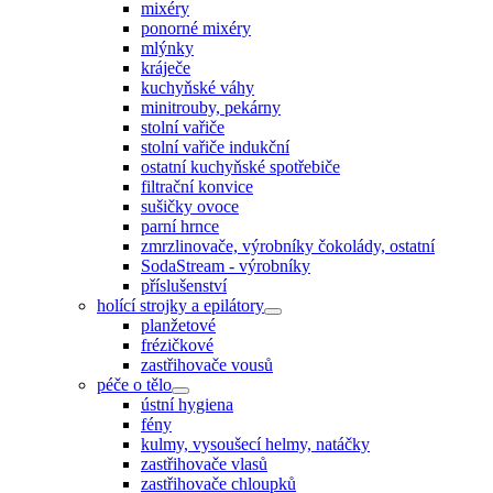
mixéry
ponorné mixéry
mlýnky
kráječe
kuchyňské váhy
minitrouby, pekárny
stolní vařiče
stolní vařiče indukční
ostatní kuchyňské spotřebiče
filtrační konvice
sušičky ovoce
parní hrnce
zmrzlinovače, výrobníky čokolády, ostatní
SodaStream - výrobníky
příslušenství
holící strojky a epilátory
planžetové
frézičkové
zastřihovače vousů
péče o tělo
ústní hygiena
fény
kulmy, vysoušecí helmy, natáčky
zastřihovače vlasů
zastřihovače chloupků