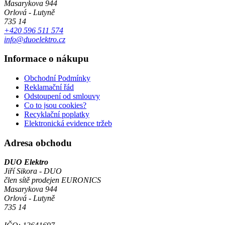
Masarykova 944
Orlová - Lutyně
735 14
+420 596 511 574
info@duoelektro.cz
Informace o nákupu
Obchodní Podmínky
Reklamační řád
Odstoupení od smlouvy
Co to jsou cookies?
Recyklační poplatky
Elektronická evidence tržeb
Adresa obchodu
DUO Elektro
Jiří Sikora - DUO
člen sítě prodejen EURONICS
Masarykova 944
Orlová - Lutyně
735 14