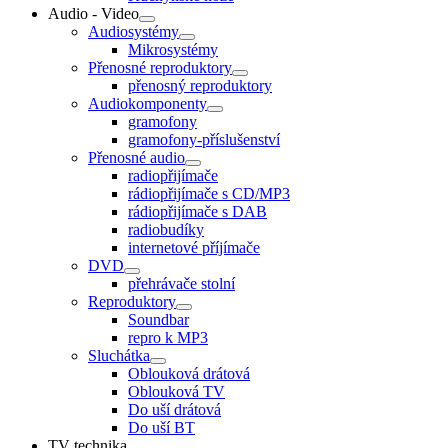
Audio - Video
Audiosystémy
Mikrosystémy
Přenosné reproduktory
přenosný reproduktory
Audiokomponenty
gramofony
gramofony-příslušenství
Přenosné audio
radiopřijímače
rádiopřijímače s CD/MP3
rádiopřijímače s DAB
radiobudíky
internetové příjímače
DVD
přehrávače stolní
Reproduktory
Soundbar
repro k MP3
Sluchátka
Oblouková drátová
Oblouková TV
Do uší drátová
Do uší BT
TV technika