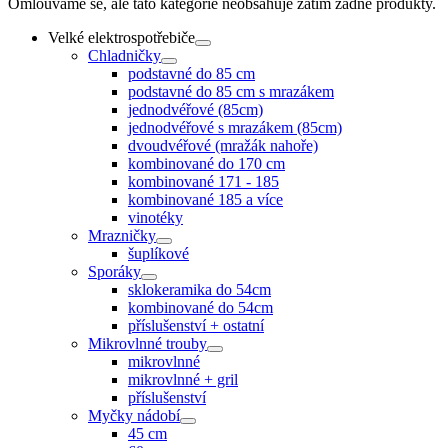
Omlouváme se, ale tato kategorie neobsahuje zatím žádné produkty.
Velké elektrospotřebiče
Chladničky
podstavné do 85 cm
podstavné do 85 cm s mrazákem
jednodvéřové (85cm)
jednodvéřové s mrazákem (85cm)
dvoudvéřové (mražák nahoře)
kombinované do 170 cm
kombinované 171 - 185
kombinované 185 a více
vinotéky
Mrazničky
šuplíkové
Sporáky
sklokeramika do 54cm
kombinované do 54cm
příslušenství + ostatní
Mikrovlnné trouby
mikrovlnné
mikrovlnné + gril
příslušenství
Myčky nádobí
45 cm