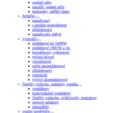
osobní váhy
masáže, ostatní péče
teploměry, měřiče tlaku
žehličky
napařovací
s parním generátorem
příslušenství
napařovače oděvů
vysavače
podlahové do 1600W
podlahové 1901W a víc
bezsáčkové, cyklonové
tyčové síťové
víceúčelové
ruční akumulátorové
příslušenství
robotické
tyčové akumulátorové
čističky vzduchu, radiátory, topidla
ventilátory
teplovzdušné ventilátory
čističky vzduchu, zvlhčovače, ionizátory
olejové radiátory
infrazářiče
ostatní spotřebiče