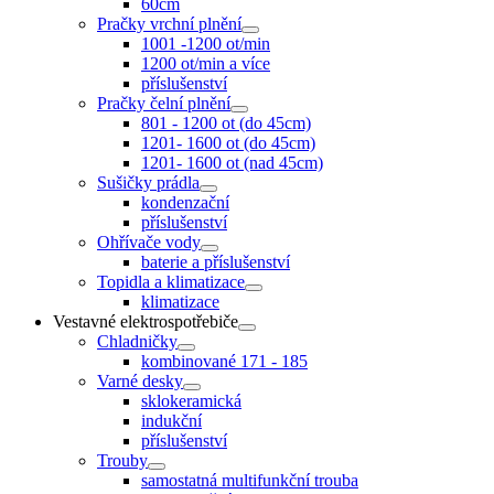
60cm
Pračky vrchní plnění
1001 -1200 ot/min
1200 ot/min a více
příslušenství
Pračky čelní plnění
801 - 1200 ot (do 45cm)
1201- 1600 ot (do 45cm)
1201- 1600 ot (nad 45cm)
Sušičky prádla
kondenzační
příslušenství
Ohřívače vody
baterie a příslušenství
Topidla a klimatizace
klimatizace
Vestavné elektrospotřebiče
Chladničky
kombinované 171 - 185
Varné desky
sklokeramická
indukční
příslušenství
Trouby
samostatná multifunkční trouba