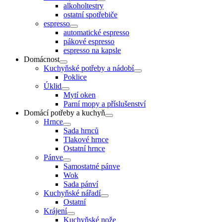
alkoholtestry
ostatní spotřebiče
espresso
automatické espresso
pákové espresso
espresso na kapsle
Domácnost
Kuchyňské potřeby a nádobí
Poklice
Úklid
Mytí oken
Parní mopy a příslušenství
Domácí potřeby a kuchyň
Hrnce
Sada hrnců
Tlakové hrnce
Ostatní hrnce
Pánve
Samostatné pánve
Wok
Sada pánví
Kuchyňské nářadí
Ostatní
Krájení
Kuchyňské nože