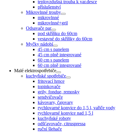
teplovzdušná trouba k var.desce
příslušenství
Mikrovlnné trouby
mikrovlnné
mikrovlnné+gril
Odsavače par
pod skříňku do 60cm
vestavné do skříňky do 60cm
Myčky nádobí
45 cm s panelem
45 cm plně integrované
60 cm s panelem
60 cm plně integrované
Malé elektrospotřebiče
kuchyňské spotřebiče
fritovací hrnce
topinkovače
grily, fondue, remosky
sendvičovače
kávovary, čajovary
rychlovarné konvice do 1,5 l, vařiče vody
rychlovarné konvice nad 1,5 l
kuchyňské roboty
odšťavovače, citruspressa
ruční šlehače