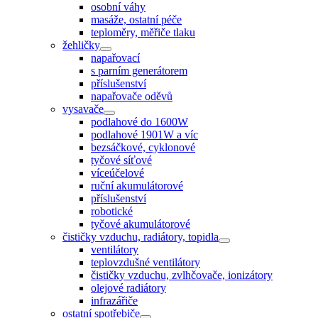
osobní váhy
masáže, ostatní péče
teploměry, měřiče tlaku
žehličky
napařovací
s parním generátorem
příslušenství
napařovače oděvů
vysavače
podlahové do 1600W
podlahové 1901W a víc
bezsáčkové, cyklonové
tyčové síťové
víceúčelové
ruční akumulátorové
příslušenství
robotické
tyčové akumulátorové
čističky vzduchu, radiátory, topidla
ventilátory
teplovzdušné ventilátory
čističky vzduchu, zvlhčovače, ionizátory
olejové radiátory
infrazářiče
ostatní spotřebiče