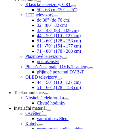
Klasické televizory, CRT
50 - 63 cm (20" - 25")
LED televizory
do 30" (do 76 cm)
32" (80 - 82 cm)
33"- 43" (83 - 109 cm)
44"- 50" (110 - 127 cm)
51"- 60" (128 - 153 cm)
61" -70" (154 - 177 cm)
71"- 80" (178 - 203 cm)
Plazmové televizory
příslušenství
Přenašeče signálu, DVB-T, antény
přijímač pozemní DVB-T
OLED televizory
44"- 50" (110 - 127 cm)
51"- 60" (128 - 153 cm)
Telekomunikace
Nositelná elektronika
Chytré hodinky
Instalační materiál
Osvětlení
vánoční osvětlení
Kabely
propojovací audio - video