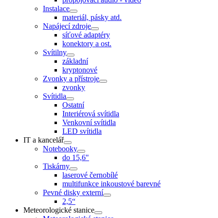
Instalace
materiál, pásky atd.
Napájecí zdroje
síťové adaptéry
konektory a ost.
Svítilny
základní
kryptonové
Zvonky a přístroje
zvonky
Svítidla
Ostatní
Interiérová svítidla
Venkovní svítidla
LED svítidla
IT a kancelář
Notebooky
do 15,6"
Tiskárny
laserové černobílé
multifunkce inkoustové barevné
Pevné disky externí
2,5“
Meteorologické stanice