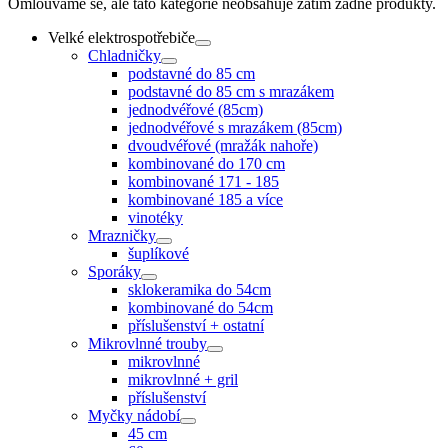
Omlouváme se, ale tato kategorie neobsahuje zatím žádné produkty.
Velké elektrospotřebiče
Chladničky
podstavné do 85 cm
podstavné do 85 cm s mrazákem
jednodvéřové (85cm)
jednodvéřové s mrazákem (85cm)
dvoudvéřové (mražák nahoře)
kombinované do 170 cm
kombinované 171 - 185
kombinované 185 a více
vinotéky
Mrazničky
šuplíkové
Sporáky
sklokeramika do 54cm
kombinované do 54cm
příslušenství + ostatní
Mikrovlnné trouby
mikrovlnné
mikrovlnné + gril
příslušenství
Myčky nádobí
45 cm