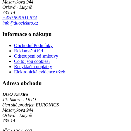
Masarykova 944
Orlová - Lutyně
735 14
+420 596 511 574
info@duoelektro.cz
Informace o nákupu
Obchodní Podmínky
Reklamační řád
Odstoupení od smlouvy
Co to jsou cookies?
Recyklační poplatky
Elektronická evidence tržeb
Adresa obchodu
DUO Elektro
Jiří Sikora - DUO
člen sítě prodejen EURONICS
Masarykova 944
Orlová - Lutyně
735 14