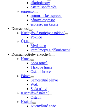
alkoholtestry
ostatní spotřebiče
espresso
automatické espresso
pákové espresso
espresso na kapsle
Domácnost
Kuchyňské potřeby a nádobí
Poklice
Úklid
Mytí oken
Parní mopy a příslušenství
Domácí potřeby a kuchyň
Hrnce
Sada hrnců
Tlakové hrnce
Ostatní hrnce
Pánve
Samostatné pánve
Wok
Sada pánví
Kuchyňské nářadí
Ostatní
Krájení
Kuchyňské nože