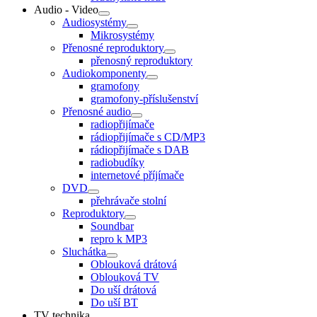
Audio - Video
Audiosystémy
Mikrosystémy
Přenosné reproduktory
přenosný reproduktory
Audiokomponenty
gramofony
gramofony-příslušenství
Přenosné audio
radiopřijímače
rádiopřijímače s CD/MP3
rádiopřijímače s DAB
radiobudíky
internetové příjímače
DVD
přehrávače stolní
Reproduktory
Soundbar
repro k MP3
Sluchátka
Oblouková drátová
Oblouková TV
Do uší drátová
Do uší BT
TV technika