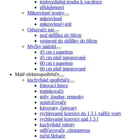
teplovzdušná trouba k var.desce
příslušenství
Mikrovlnné trouby
mikrovlnné
mikrovlnné+gril
Odsavače par
pod skříňku do 60cm
vestavné do skříňky do 60cm
Myčky nádobí
45 cm s panelem
45 cm plně integrované
60 cm s panelem
60 cm plně integrované
Malé elektrospotřebiče
kuchyňské spotřebiče
fritovací hrnce
topinkovače
grily, fondue, remosky
sendvičovače
kávovary, čajovary
rychlovarné konvice do 1,5 l, vařiče vody
rychlovarné konvice nad 1,5 l
kuchyňské roboty
odšťavovače, citruspressa
ruční šlehače