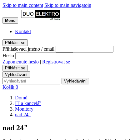
Skip to main content
Skip to main navigatoin
Menu
Kontakt
Přihlásit se
Přihlašovací jméno / email
Heslo
Zapomenuté heslo
|
Registrovat se
Přihlásit se
Vyhledávání
Vyhledávání
Košík
0
Domů
IT a kancelář
Monitory
nad 24"
nad 24"