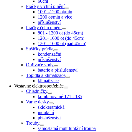
60cm
Pračky vrchní plnění
1001 -1200 ot/min
1200 ot/min a více
příslušenství
Pračky čelní plnění
801 - 1200 ot (do 45cm)
1201- 1600 ot (do 45cm)
1201- 1600 ot (nad 45cm)
Sušičky prádla
kondenzační
příslušenství
Ohřívače vody
baterie a příslušenství
Topidla a klimatizace
klimatizace
Vestavné elektrospotřebiče
Chladničky
kombinované 171 - 185
Varné desky
sklokeramická
indukční
příslušenství
Trouby
samostatná multifunkční trouba