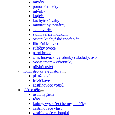
mixéry
ponorné mixéry
mlýnky
kráječe
kuchyňské váhy
minitrouby, pekárny
stolní vařiče
stolní vařiče indukční
ostatní kuchyňské spotřebiče
filtrační konvice
sušičky ovoce
parní hrnce
zmrzlinovače, výrobníky čokolády, ostatní
SodaStream - výrobníky
příslušenství
holící strojky a epilátory
planžetové
frézičkové
zastřihovače vousů
péče o tělo
ústní hygiena
fény
kulmy, vysoušecí helmy, natáčky
zastřihovače vlasů
zastřihovače chloupků