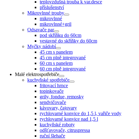
teplovzdušná trouba k var.desce
příslušenství
Mikrovlnné trouby
mikrovlnné
mikrovlnné+gril
Odsavače par
pod skříňku do 60cm
vestavné do skříňky do 60cm
Myčky nádobí
45 cm s panelem
45 cm plně integrované
60 cm s panelem
60 cm plně integrované
Malé elektrospotřebiče
kuchyňské spotřebiče
fritovací hrnce
topinkovače
grily, fondue, remosky
sendvičovače
kávovary, čajovary
rychlovarné konvice do 1,5 l, vařiče vody
rychlovarné konvice nad 1,5 l
kuchyňské roboty
odšťavovače, citruspressa
ruční šlehače