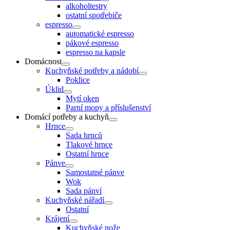
alkoholtestry
ostatní spotřebiče
espresso
automatické espresso
pákové espresso
espresso na kapsle
Domácnost
Kuchyňské potřeby a nádobí
Poklice
Úklid
Mytí oken
Parní mopy a příslušenství
Domácí potřeby a kuchyň
Hrnce
Sada hrnců
Tlakové hrnce
Ostatní hrnce
Pánve
Samostatné pánve
Wok
Sada pánví
Kuchyňské nářadí
Ostatní
Krájení
Kuchyňské nože