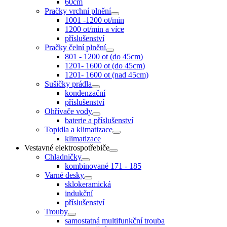
60cm
Pračky vrchní plnění
1001 -1200 ot/min
1200 ot/min a více
příslušenství
Pračky čelní plnění
801 - 1200 ot (do 45cm)
1201- 1600 ot (do 45cm)
1201- 1600 ot (nad 45cm)
Sušičky prádla
kondenzační
příslušenství
Ohřívače vody
baterie a příslušenství
Topidla a klimatizace
klimatizace
Vestavné elektrospotřebiče
Chladničky
kombinované 171 - 185
Varné desky
sklokeramická
indukční
příslušenství
Trouby
samostatná multifunkční trouba