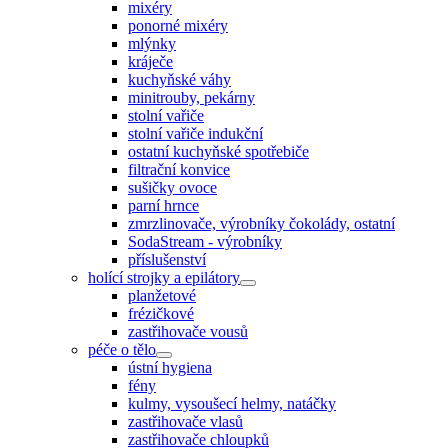
mixéry
ponorné mixéry
mlýnky
kráječe
kuchyňské váhy
minitrouby, pekárny
stolní vařiče
stolní vařiče indukční
ostatní kuchyňské spotřebiče
filtrační konvice
sušičky ovoce
parní hrnce
zmrzlinovače, výrobníky čokolády, ostatní
SodaStream - výrobníky
příslušenství
holící strojky a epilátory
planžetové
frézičkové
zastřihovače vousů
péče o tělo
ústní hygiena
fény
kulmy, vysoušecí helmy, natáčky
zastřihovače vlasů
zastřihovače chloupků