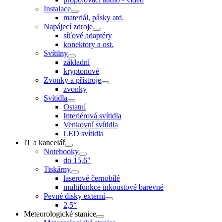
Instalace
materiál, pásky atd.
Napájecí zdroje
síťové adaptéry
konektory a ost.
Svítilny
základní
kryptonové
Zvonky a přístroje
zvonky
Svítidla
Ostatní
Interiérová svítidla
Venkovní svítidla
LED svítidla
IT a kancelář
Notebooky
do 15,6"
Tiskárny
laserové černobílé
multifunkce inkoustové barevné
Pevné disky externí
2,5“
Meteorologické stanice