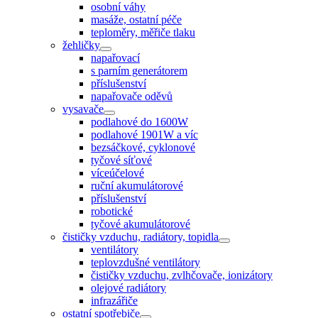
osobní váhy
masáže, ostatní péče
teploměry, měřiče tlaku
žehličky
napařovací
s parním generátorem
příslušenství
napařovače oděvů
vysavače
podlahové do 1600W
podlahové 1901W a víc
bezsáčkové, cyklonové
tyčové síťové
víceúčelové
ruční akumulátorové
příslušenství
robotické
tyčové akumulátorové
čističky vzduchu, radiátory, topidla
ventilátory
teplovzdušné ventilátory
čističky vzduchu, zvlhčovače, ionizátory
olejové radiátory
infrazářiče
ostatní spotřebiče