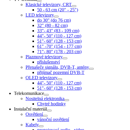
Klasické televizory, CRT
50 - 63 cm (20" - 25")
LED televizory
do 30" (do 76 cm)
32" (80 - 82 cm)
33"- 43" (83 - 109 cm)
44"- 50" (110 - 127 cm)
51"- 60" (128 - 153 cm)
61" -70" (154 - 177 cm)
71"- 80" (178 - 203 cm)
Plazmové televizory
příslušenství
Přenašeče signálu, DVB-T, antény
přijímač pozemní DVB-T
OLED televizory
44"- 50" (110 - 127 cm)
51"- 60" (128 - 153 cm)
Telekomunikace
Nositelná elektronika
Chytré hodinky
Instalační materiál
Osvětlení
vánoční osvětlení
Kabely
propojovací audio - video