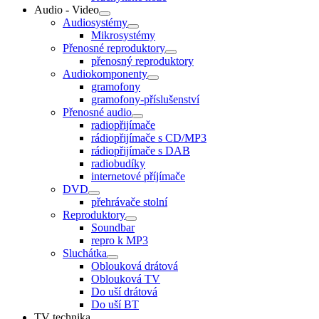
Audio - Video
Audiosystémy
Mikrosystémy
Přenosné reproduktory
přenosný reproduktory
Audiokomponenty
gramofony
gramofony-příslušenství
Přenosné audio
radiopřijímače
rádiopřijímače s CD/MP3
rádiopřijímače s DAB
radiobudíky
internetové příjímače
DVD
přehrávače stolní
Reproduktory
Soundbar
repro k MP3
Sluchátka
Oblouková drátová
Oblouková TV
Do uší drátová
Do uší BT
TV technika