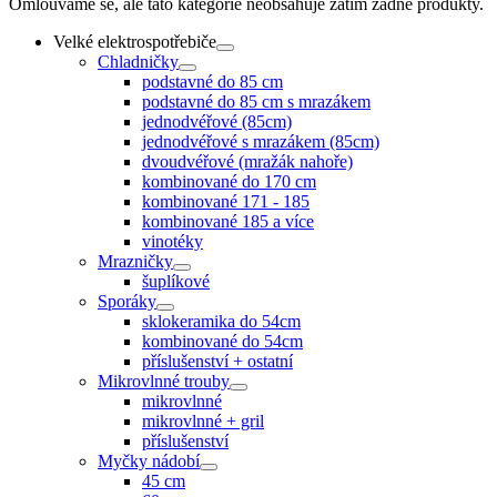
Omlouváme se, ale tato kategorie neobsahuje zatím žádné produkty.
Velké elektrospotřebiče
Chladničky
podstavné do 85 cm
podstavné do 85 cm s mrazákem
jednodvéřové (85cm)
jednodvéřové s mrazákem (85cm)
dvoudvéřové (mražák nahoře)
kombinované do 170 cm
kombinované 171 - 185
kombinované 185 a více
vinotéky
Mrazničky
šuplíkové
Sporáky
sklokeramika do 54cm
kombinované do 54cm
příslušenství + ostatní
Mikrovlnné trouby
mikrovlnné
mikrovlnné + gril
příslušenství
Myčky nádobí
45 cm