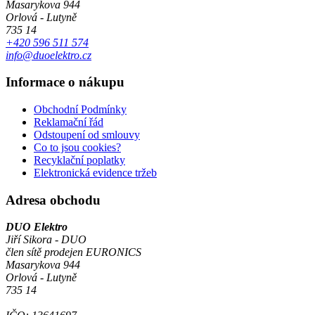
Masarykova 944
Orlová - Lutyně
735 14
+420 596 511 574
info@duoelektro.cz
Informace o nákupu
Obchodní Podmínky
Reklamační řád
Odstoupení od smlouvy
Co to jsou cookies?
Recyklační poplatky
Elektronická evidence tržeb
Adresa obchodu
DUO Elektro
Jiří Sikora - DUO
člen sítě prodejen EURONICS
Masarykova 944
Orlová - Lutyně
735 14