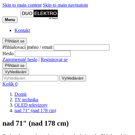
Skip to main content
Skip to main navigatoin
Menu
Kontakt
Přihlásit se
Přihlašovací jméno / email
Heslo
Zapomenuté heslo
|
Registrovat se
Přihlásit se
Vyhledávání
Vyhledávání
Košík
0
Domů
TV technika
OLED televizory
nad 71" (nad 178 cm)
nad 71" (nad 178 cm)